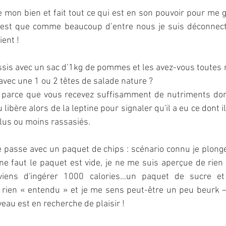
mon bien et fait tout ce qui est en son pouvoir pour me g
 c’est que comme beaucoup d’entre nous je suis déconnect
ent !
ssis avec un sac d’1kg de pommes et les avez-vous toutes 
avec une 1 ou 2 têtes de salade nature ?
, parce que vous recevez suffisamment de nutriments dont
libère alors de la leptine pour signaler qu'il a eu ce dont il 
plus ou moins rassasiés.
e passe avec un paquet de chips : scénario connu je plong
e faut le paquet est vide, je ne me suis aperçue de rien i
viens d'ingérer 1000 calories…un paquet de sucre et 
ai rien « entendu » et je me sens peut-être un peu beurk 
eau est en recherche de plaisir !