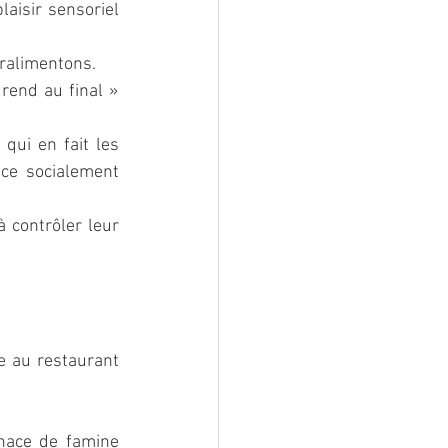
isir sensoriel 
uralimentons.
end au final » 
qui en fait les 
e socialement 
 contrôler leur 
 au restaurant 
nace de famine 