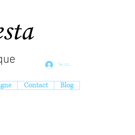
esta
que
Se connecter
igne
Contact
Blog