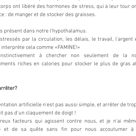
corps ont libéré des hormones de stress, qui à leur tour ont
nce : de manger et de stocker des graisses.
urs présent dans notre l'hypothalamus.
ssés par la circulation, les délais, le travail, l'argent et
en interprète cela comme «FAMINE!»
stinctivement à chercher non seulement de la nour
iments riches en calories pour stocker le plus de gras af
rrêter?
tation artificielle n'est pas aussi simple, et arrêter de tr
ait pas d’un claquement de doigt !
ux facteurs qui agissent contre nous, et je n'ai même
ire et de sa quête sans fin pour nous accoutumer à l