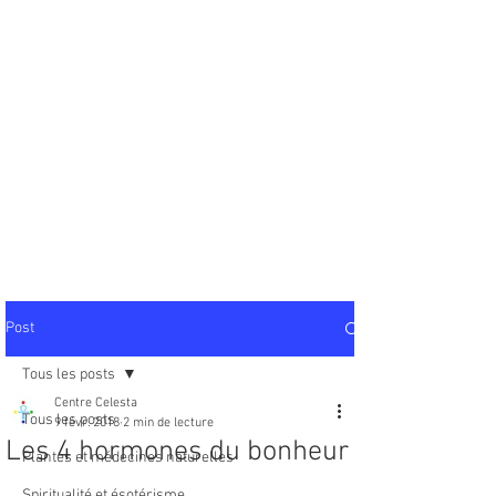
Post
Tous les posts
Centre Celesta
Tous les posts
9 févr. 2018
2 min de lecture
Les 4 hormones du bonheur
Plantes et médecines naturelles
Spiritualité et ésotérisme