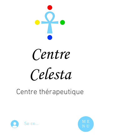
Centre
Celesta
Centre thérapeutique
ME
Se connecter
NU