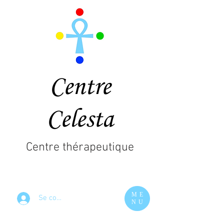
Centre
Celesta
Centre thérapeutique
ME
Se connecter
NU