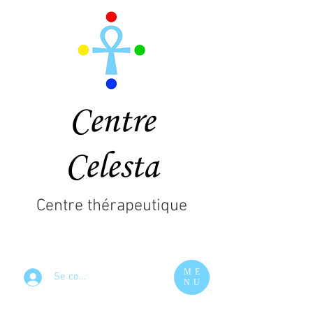
Centre
Celesta
Centre thérapeutique
ME
Se connecter
NU