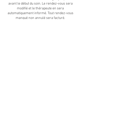
avant le début du soin. Le rendez-vous sera
modifié et le thérapeute en sera
automatiquement informé. Tout rendez-vous
manqué non annulé sera facturé.
Coordonnées
+41 27 346 02 92
centrecelesta@gmail.com
Centre Celesta, Rue de Cretalla, Erde, Suisse
Heures d'ouverture du Centre
En tout temps, selon rendez-vous convenu
ou selon les activités