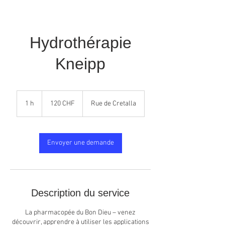
Hydrothérapie
Kneipp
120
francs
1 h
1
120 CHF
Rue de Cretalla
suisses
Envoyer une demande
Description du service
La pharmacopée du Bon Dieu – venez
découvrir, apprendre à utiliser les applications