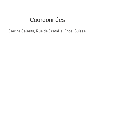
Coordonnées
Centre Celesta, Rue de Cretalla, Erde, Suisse
Heures d'ouverture du Centre
En tout temps, selon rendez-vous convenu
ou selon les activités
Heures d'ouverture de la boutique
Sur rendez-vous
Suivez-nous sur Facebook et Pinterest