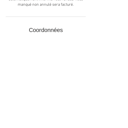
manqué non annulé sera facturé.
Coordonnées
Centre Celesta, Rue de Cretalla, Erde, Suisse
Heures d'ouverture du Centre
En tout temps, selon rendez-vous convenu
ou selon les activités
Heures d'ouverture de la boutique
Sur rendez-vous
Suivez-nous sur Facebook et Pinterest