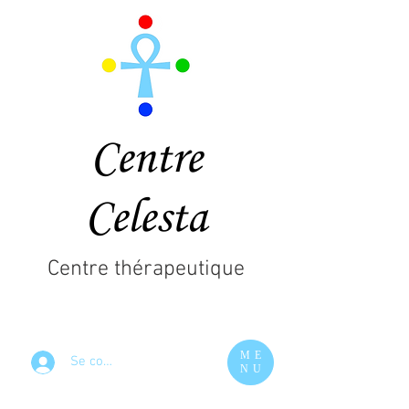
Centre
Celesta
Centre thérapeutique
ME
Se connecter
NU