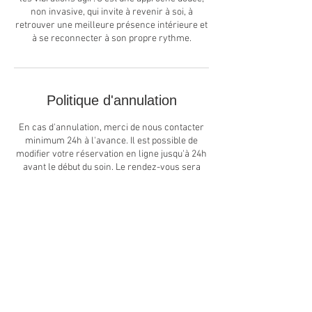
non invasive, qui invite à revenir à soi, à
retrouver une meilleure présence intérieure et
Politique d'annulation
En cas d'annulation, merci de nous contacter
minimum 24h à l'avance. Il est possible de
modifier votre réservation en ligne jusqu'à 24h
avant le début du soin. Le rendez-vous sera
modifié et le thérapeute en sera
automatiquement informé. Tout rendez-vous
manqué non annulé sera facturé.
Coordonnées
Centre Celesta, Rue de Cretalla, Erde,
Switzerland