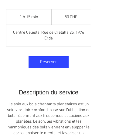
80
francs
1 h 15 min
1
80 CHF
suisses
1
5
Centre Celesta, Rue de Cretalla 25, 1976
m
Erde
i
n
Réserver
Description du service
Le soin aux bols chantants planétaires est un
soin vibratoire profond, basé sur l’utilisation de
bols résonnant aux fréquences associées aux
planètes. Le son, les vibrations et les
harmoniques des bols viennent envelopper le
corps, apaiser le mental et favoriser un