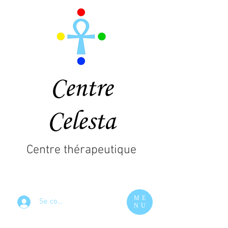
Centre
Celesta
Centre thérapeutique
ME
Se connecter
NU