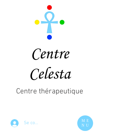
Centre
Celesta
Centre thérapeutique
ME
Se connecter
NU