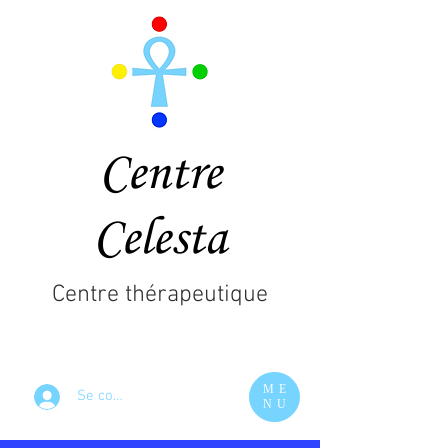
Centre
Celesta
Centre thérapeutique
ME
Se connecter
NU