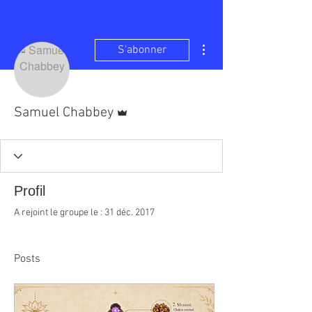
Plus d'actions
S'abonner
Administrateur
Samuel Chabbey
Profil
A rejoint le groupe le : 31 déc. 2017
Posts