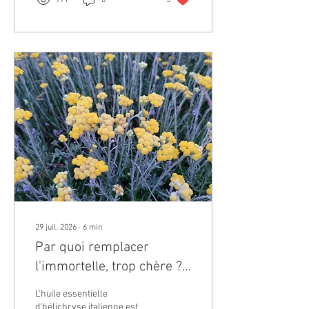
771
0
5
29 juil. 2026
∙
6
min
Par quoi remplacer
l'immortelle, trop chère ?
Alternatives
L'huile essentielle
d'hélichryse italienne est