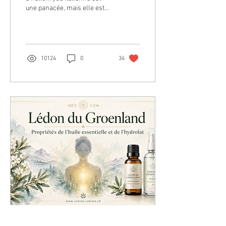
une panacée, mais elle est
devenue très chère.
Cependant il existe d'autres
options d'un bien
10124
0
34
27 juil. 2026
∙
13
min