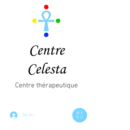
Centre
Celesta
Centre thérapeutique
ME
Se connecter
NU