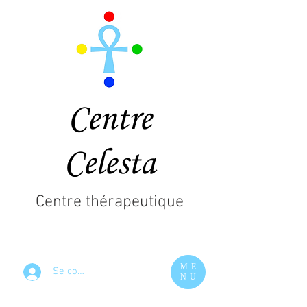
Centre
Celesta
Centre thérapeutique
ME
Se connecter
NU