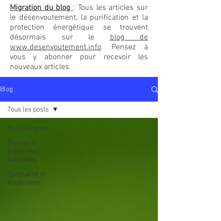
Migration du blog
: Tous les articles sur
le désenvoutement, la purification et la
protection énergétique se trouvent
désormais sur le
blog de
www.desenvoutement.info
. Pensez à
vous y abonner pour recevoir les
nouveaux articles.
Blog
Tous les posts
Tous les posts
Plantes et
médecines
naturelles
Spiritualité et
ésotérisme