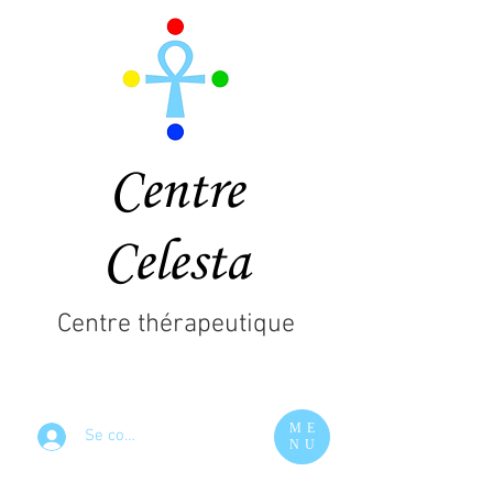
Centre
Celesta
Centre thérapeutique
ME
Se connecter
NU