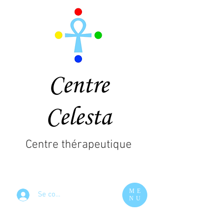
Centre
Celesta
Centre thérapeutique
ME
Se connecter
NU