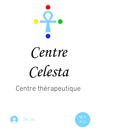
Centre
Celesta
Centre thérapeutique
ME
Se connecter
NU