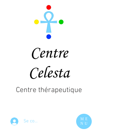
Centre
Celesta
Centre thérapeutique
ME
Se connecter
NU