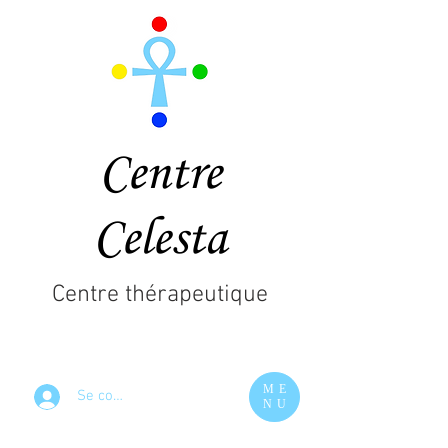
Centre
Celesta
Centre thérapeutique
ME
Se connecter
NU