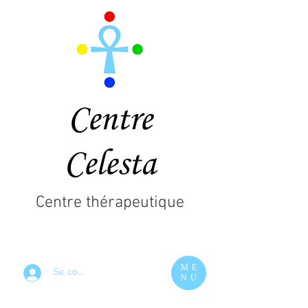
Centre
Celesta
Centre thérapeutique
ME
Se connecter
NU