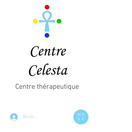
Centre
Celesta
Centre thérapeutique
ME
Se connecter
NU