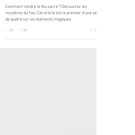
Samuel Chabbey
31 juil. 2024
7 min de lecture
7 Aspects subtils du Feu
Comment rendre le feu sacré ? Découvrez les
mystères du Feu. Cet article est le premier d'une série
de quatre sur les éléments magiques.