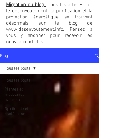
Migration du blog
: Tous les articles sur
le désenvoutement, la purification et la
protection énergétique se trouvent
désormais sur le
blog de
www.desenvoutement.info
. Pensez à
vous y abonner pour recevoir les
nouveaux articles.
Blog
Tous les posts
Tous les posts
Plantes et
médecines
naturelles
Spiritualité et
ésotérisme