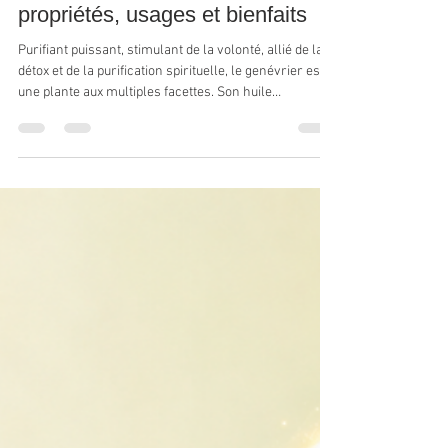
Samuel Chabbey
23 avr.
6 min de lecture
Huile essentielle de genévrier :
propriétés, usages et bienfaits
Purifiant puissant, stimulant de la volonté, allié de la
détox et de la purification spirituelle, le genévrier est
une plante aux multiples facettes. Son huile
essentielle comme son hydrolat peuvent agir aussi
bien sur le corps que sur l’équilibre intérieur.
Découvrez dans cet article les propriétés du
genévrier, ses usages et les différentes formes sous
lesquelles il peut être utilisé.