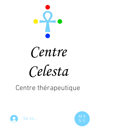
Centre
Celesta
Centre thérapeutique
ME
Se connecter
NU