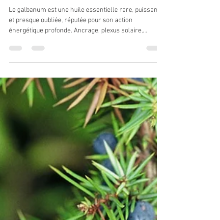
Samuel Chabbey
24 juil.
7 min de lecture
Galbanum : L'huile sacrée
oubliée aux puissantes
propriétés énergétiques
Le galbanum est une huile essentielle rare, puissante
et presque oubliée, réputée pour son action
énergétique profonde. Ancrage, plexus solaire,
purification, force vitale et lien aux huiles sacrées :
découvrez pourquoi cette résine ancienne mérite une
place particulière dans le travail spirituel.